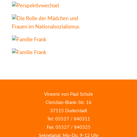
Vinzenz von Paul Schule
Christian-Blank-Str. 16
37115 Duderstadt
Tel: 05527 / 840311
Fax: 05527 / 840325
Sekretariat: Mo-Do, 9-12 Uhr