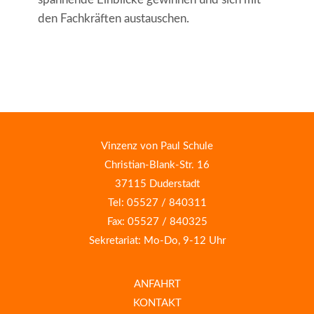
den Fachkräften austauschen.
Vinzenz von Paul Schule
Christian-Blank-Str. 16
37115 Duderstadt
Tel: 05527 / 840311
Fax: 05527 / 840325
Sekretariat: Mo-Do, 9-12 Uhr
ANFAHRT
KONTAKT