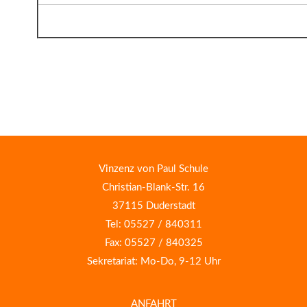
Vinzenz von Paul Schule
Christian-Blank-Str. 16
37115 Duderstadt
Tel: 05527 / 840311
Fax: 05527 / 840325
Sekretariat: Mo-Do, 9-12 Uhr
ANFAHRT