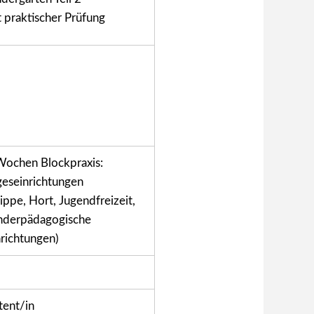
t
praktischer Prüfung
Wochen Blockpraxis:
geseinrichtungen
ippe, Hort, Jugendfreizeit,
nderpädagogische
nrichtungen)
tent/in