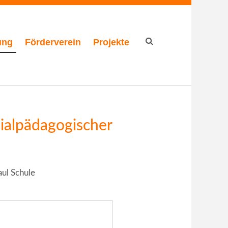
ung
Förderverein
Projekte
Suchformular
zialpädagogischer
aul Schule