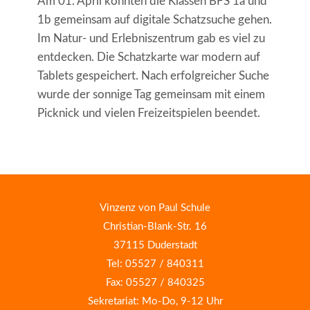
Am 01. April konnten die Klassen BFS 1a und
1b gemeinsam auf digitale Schatzsuche gehen.
Im Natur- und Erlebniszentrum gab es viel zu
entdecken. Die Schatzkarte war modern auf
Tablets gespeichert. Nach erfolgreicher Suche
wurde der sonnige Tag gemeinsam mit einem
Picknick und vielen Freizeitspielen beendet.
Vinzenz von Paul Schule
Christian-Blank-Str. 16
37115 Duderstadt
Tel: 05527 / 840311
Fax: 05527 / 840325
Sekretariat: Mo-Do, 9-12 Uhr