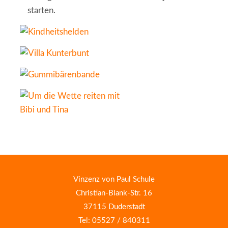
starten.
Vinzenz von Paul Schule
Christian-Blank-Str. 16
37115 Duderstadt
Tel: 05527 / 840311