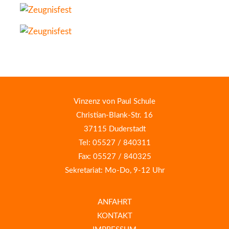
Vinzenz von Paul Schule
Christian-Blank-Str. 16
37115 Duderstadt
Tel: 05527 / 840311
Fax: 05527 / 840325
Sekretariat: Mo-Do, 9-12 Uhr
ANFAHRT
KONTAKT